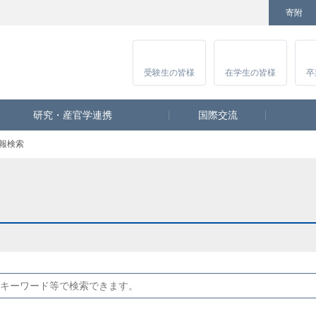
寄附
Facebook
Twitter
YouTube
Instagram
受験生
の皆様
在学生
の皆様
卒
研究・産官学連携
国際交流
報検索