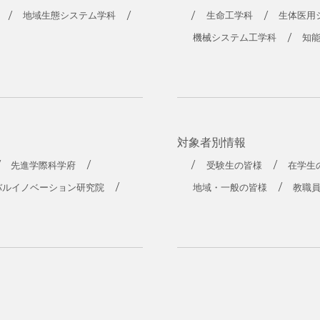
地域生態システム学科
生命工学科
生体医用
機械システム工学科
知
対象者別情報
先進学際科学府
受験生の皆様
在学生
バルイノベーション研究院
地域・一般の皆様
教職