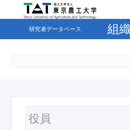
組
研究者データベース
役員