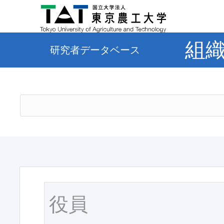
組
研究者データベース
役員