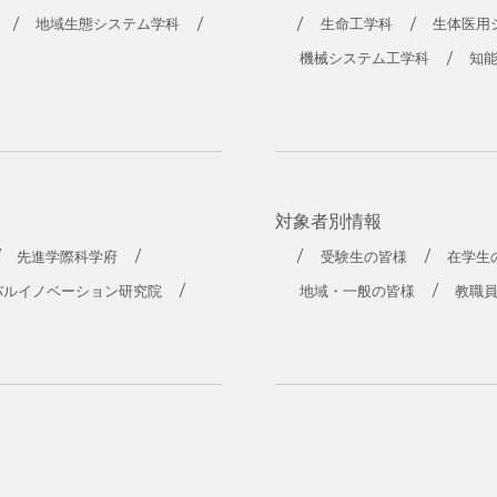
地域生態システム学科
生命工学科
生体医用
機械システム工学科
知
対象者別情報
先進学際科学府
受験生の皆様
在学生
バルイノベーション研究院
地域・一般の皆様
教職