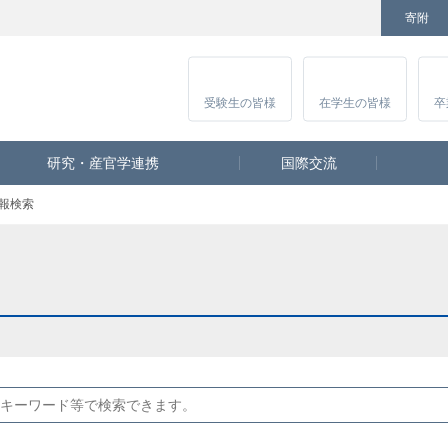
寄附
Facebook
Twitter
YouTube
Instagram
講
受験生
の皆様
在学生
の皆様
卒
研究・産官学連携
国際交流
報検索