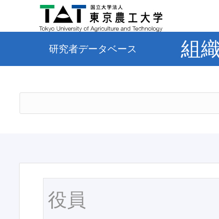
組
研究者データベース
役員