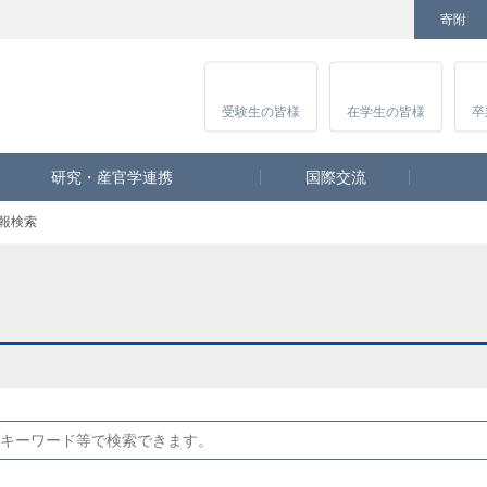
寄附
Facebook
Twitter
YouTube
Instagram
講
受験生
の皆様
在学生
の皆様
卒
研究・産官学連携
国際交流
報検索