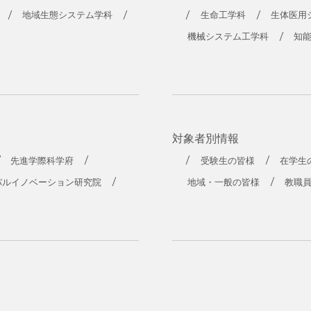
工学部
地域生態システム学科
生命工学科
生体医用
機械システム工学科
知
対象者別情報
先進学際科学府
受験生の皆様
在学生
バルイノベーション研究院
地域・一般の皆様
教職