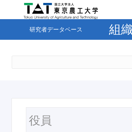
組
研究者データベース
役員