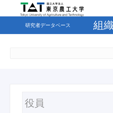
組
研究者データベース
役員