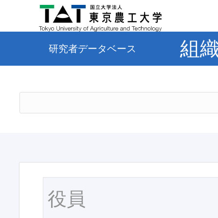
組
研究者データベース
役員