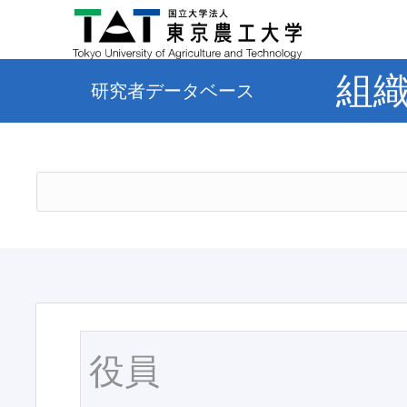
組
研究者データベース
役員