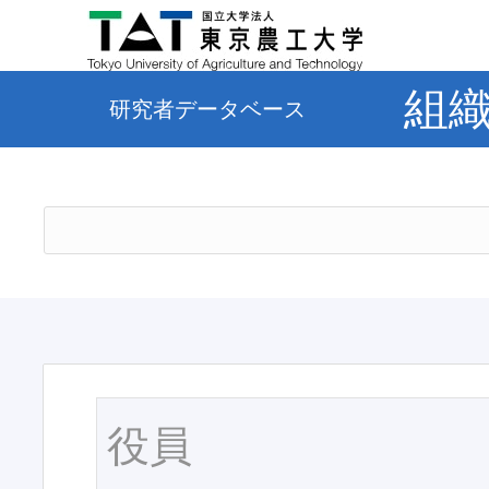
組
研究者データベース
役員