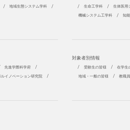
地域生態システム学科
生命工学科
生体医用
機械システム工学科
知
対象者別情報
先進学際科学府
受験生の皆様
在学生
バルイノベーション研究院
地域・一般の皆様
教職