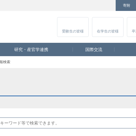
寄附
Facebook
Twitter
YouTube
Instagram
講
受験生
の皆様
在学生
の皆様
卒
研究・産官学連携
国際交流
報検索