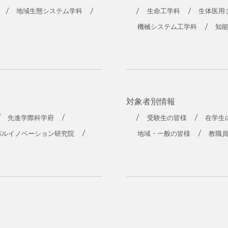
工学部
地域生態システム学科
生命工学科
生体医用
機械システム工学科
知
対象者別情報
先進学際科学府
受験生の皆様
在学生
バルイノベーション研究院
地域・一般の皆様
教職