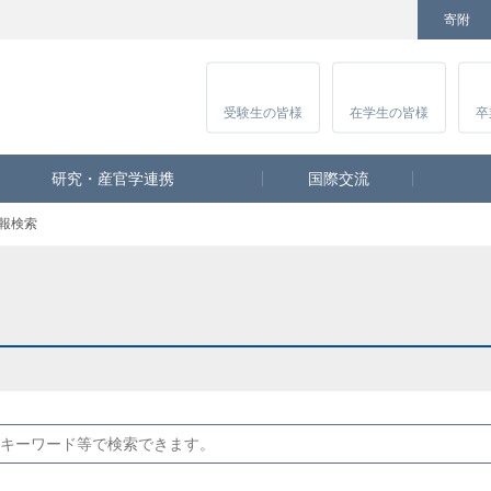
寄附
Facebook
Twitter
YouTube
Instagram
講
受験生
の皆様
在学生
の皆様
卒
研究・産官学連携
国際交流
報検索