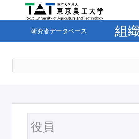
組
研究者データベース
役員