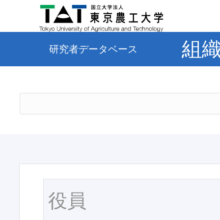
組
研究者データベース
役員