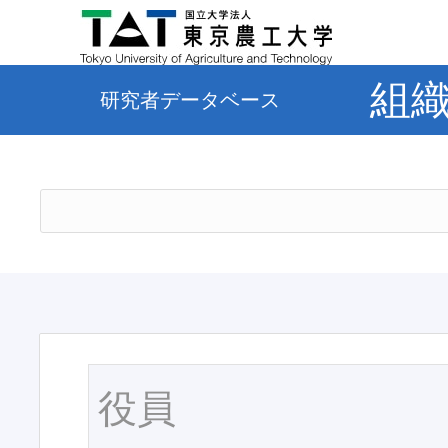
組
研究者データベース
役員