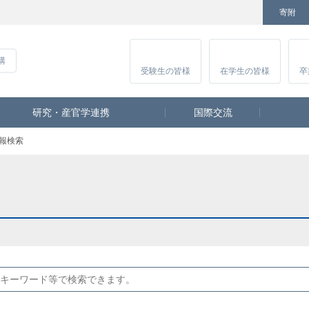
寄附
Facebook
Twitter
YouTube
Instagram
講
受験生
の皆様
在学生
の皆様
卒
研究・産官学連携
国際交流
報検索