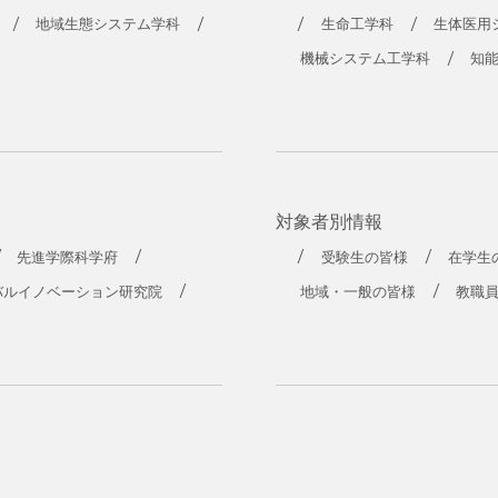
工学部
地域生態システム学科
生命工学科
生体医用
機械システム工学科
知
対象者別情報
先進学際科学府
受験生の皆様
在学生
バルイノベーション研究院
地域・一般の皆様
教職