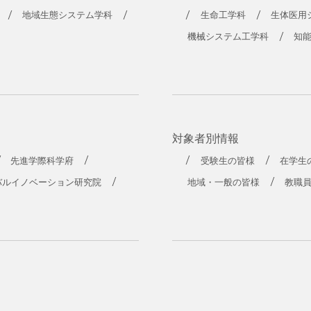
工学部
地域生態システム学科
生命工学科
生体医用
機械システム工学科
知
対象者別情報
先進学際科学府
受験生の皆様
在学生
バルイノベーション研究院
地域・一般の皆様
教職