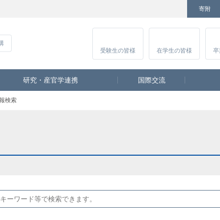
寄附
Facebook
Twitter
YouTube
Instagram
講
受験生
の皆様
在学生
の皆様
卒
研究・産官学連携
国際交流
報検索