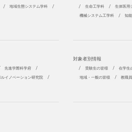
工学部
地域生態システム学科
生命工学科
生体医用
機械システム工学科
知
対象者別情報
先進学際科学府
受験生の皆様
在学生
バルイノベーション研究院
地域・一般の皆様
教職