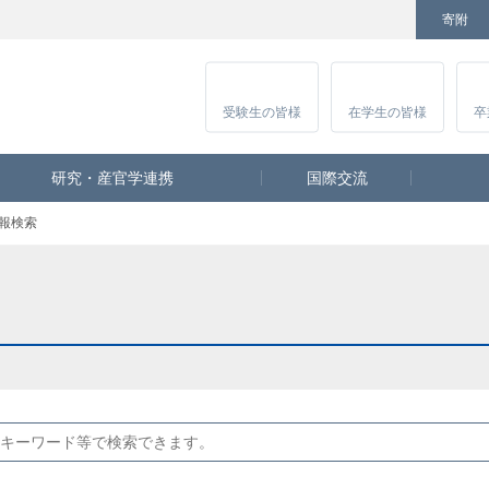
寄附
Facebook
Twitter
YouTube
Instagram
講
受験生
の皆様
在学生
の皆様
卒
研究・産官学連携
国際交流
報検索