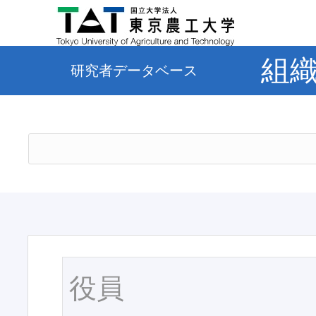
組
研究者データベース
役員