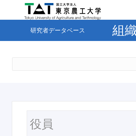
組
研究者データベース
役員