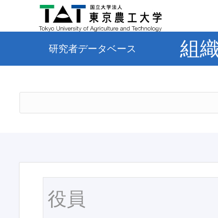
組
研究者データベース
役員