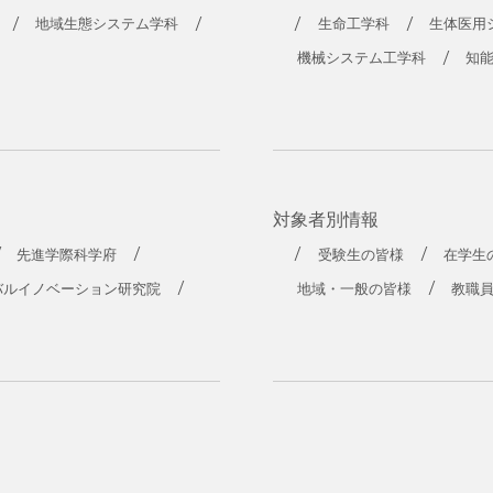
地域生態システム学科
生命工学科
生体医用
機械システム工学科
知
対象者別情報
先進学際科学府
受験生の皆様
在学生
バルイノベーション研究院
地域・一般の皆様
教職