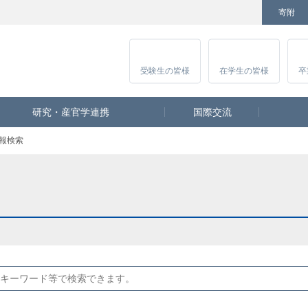
寄附
Facebook
Twitter
YouTube
Instagram
講
受験生
の皆様
在学生
の皆様
卒
研究・産官学連携
国際交流
報検索