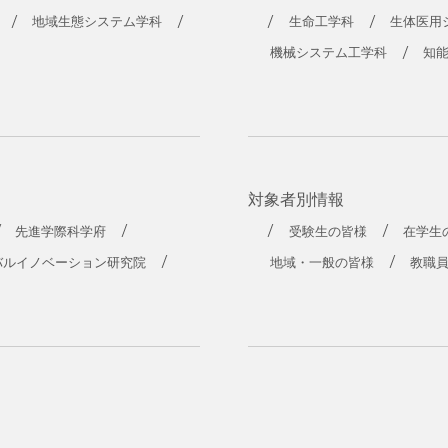
地域生態システム学科
生命工学科
生体医用
機械システム工学科
知
対象者別情報
先進学際科学府
受験生の皆様
在学生
バルイノベーション研究院
地域・一般の皆様
教職