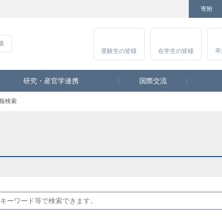
寄附
Facebook
Twitter
YouTube
Instagram
講
受験生
の皆様
在学生
の皆様
卒
研究・産官学連携
国際交流
報検索