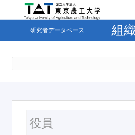
組
研究者データベース
役員