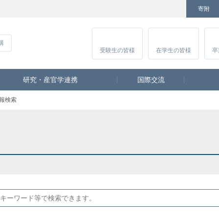
寄附
Facebook
Twitter
YouTube
Instagram
講
受験生
の皆様
在学生
の皆様
卒
研究・産官学連携
国際交流
報検索