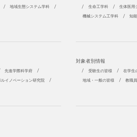
工学部
地域生態システム学科
生命工学科
生体医用
機械システム工学科
知
対象者別情報
先進学際科学府
受験生の皆様
在学生
バルイノベーション研究院
地域・一般の皆様
教職