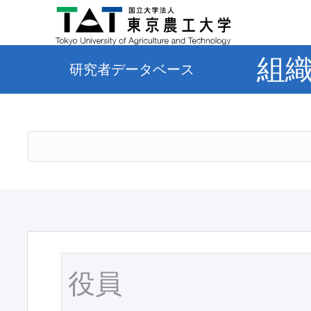
組
研究者データベース
役員