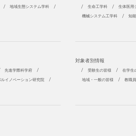
工学部
地域生態システム学科
生命工学科
生体医用
機械システム工学科
知
対象者別情報
先進学際科学府
受験生の皆様
在学生
バルイノベーション研究院
地域・一般の皆様
教職