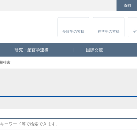
寄附
Facebook
Twitter
YouTube
Instagram
講
受験生
の皆様
在学生
の皆様
卒
研究・産官学連携
国際交流
報検索