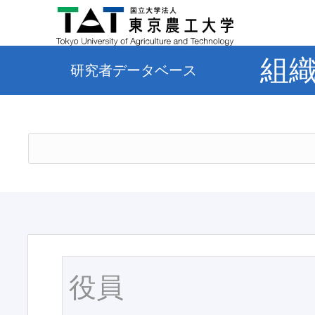
組
研究者データベース
役員