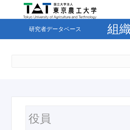
組
研究者データベース
役員