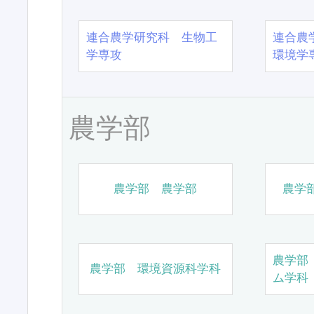
連合農学研究科 生物工
連合農
学専攻
環境学
農学部
農学部 農学部
農学
農学部
農学部 環境資源科学科
ム学科