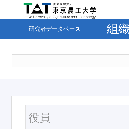
組
研究者データベース
役員