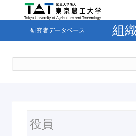
組
研究者データベース
役員