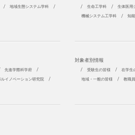
工学部
地域生態システム学科
生命工学科
生体医用
機械システム工学科
知
対象者別情報
先進学際科学府
受験生の皆様
在学生
バルイノベーション研究院
地域・一般の皆様
教職