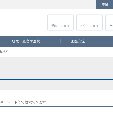
寄附
Facebook
Twitter
YouTube
Instagram
講
受験生
の皆様
在学生
の皆様
卒
研究・産官学連携
国際交流
報検索