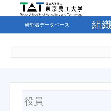
組
研究者データベース
役員