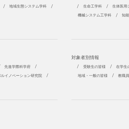
工学部
地域生態システム学科
生命工学科
生体医用
機械システム工学科
知
対象者別情報
先進学際科学府
受験生の皆様
在学生
バルイノベーション研究院
地域・一般の皆様
教職