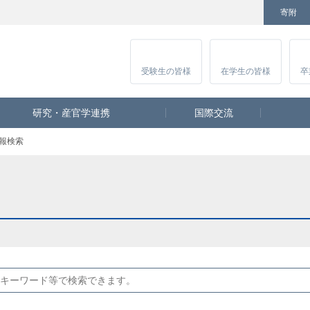
寄附
Facebook
Twitter
YouTube
Instagram
講
受験生
の皆様
在学生
の皆様
卒
研究・産官学連携
国際交流
報検索