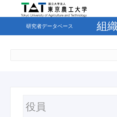
組
研究者データベース
役員