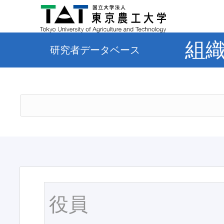
組
研究者データベース
役員