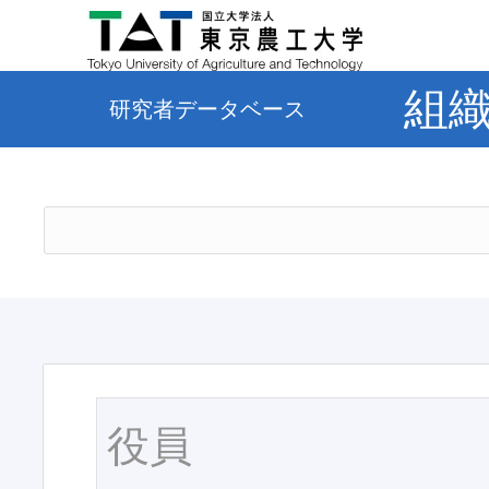
組
研究者データベース
役員