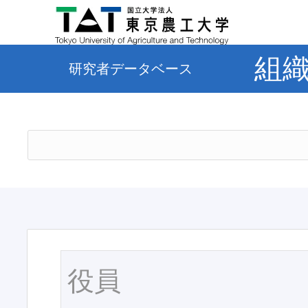
組
研究者データベース
役員