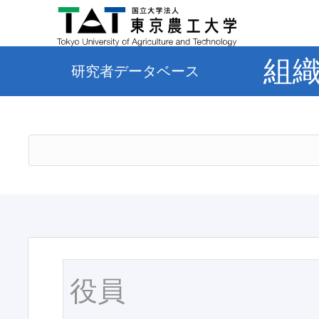
組
研究者データベース
役員