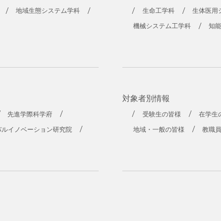
工学部
地域生態システム学科
生命工学科
生体医用
機械システム工学科
知
対象者別情報
先進学際科学府
受験生の皆様
在学生
バルイノベーション研究院
地域・一般の皆様
教職