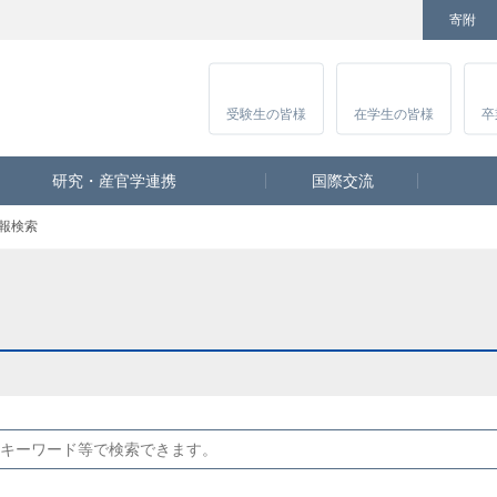
寄附
Facebook
Twitter
YouTube
Instagram
講
受験生
の皆様
在学生
の皆様
卒
研究・産官学連携
国際交流
報検索