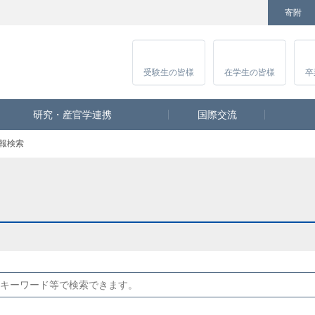
寄附
Facebook
Twitter
YouTube
Instagram
講
受験生
の皆様
在学生
の皆様
卒
研究・産官学連携
国際交流
報検索