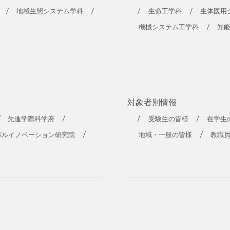
地域生態システム学科
生命工学科
生体医用
機械システム工学科
知
対象者別情報
先進学際科学府
受験生の皆様
在学生
バルイノベーション研究院
地域・一般の皆様
教職