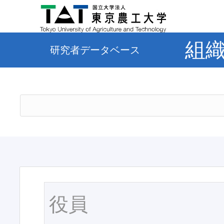
組
研究者データベース
役員