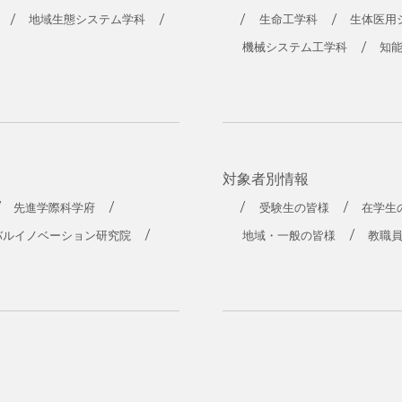
工学部
地域生態システム学科
生命工学科
生体医用
機械システム工学科
知
対象者別情報
先進学際科学府
受験生の皆様
在学生
バルイノベーション研究院
地域・一般の皆様
教職