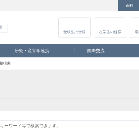
寄附
Facebook
Twitter
YouTube
Instagram
講
受験生
の皆様
在学生
の皆様
卒
研究・産官学連携
国際交流
報検索