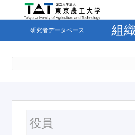
組
研究者データベース
役員