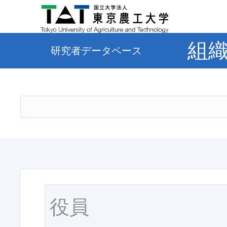
組
研究者データベース
役員