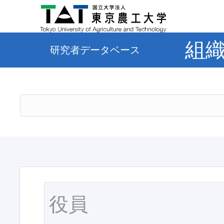
組
研究者データベース
役員