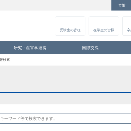
寄附
Facebook
Twitter
YouTube
Instagram
講
受験生
の皆様
在学生
の皆様
卒
研究・産官学連携
国際交流
報検索