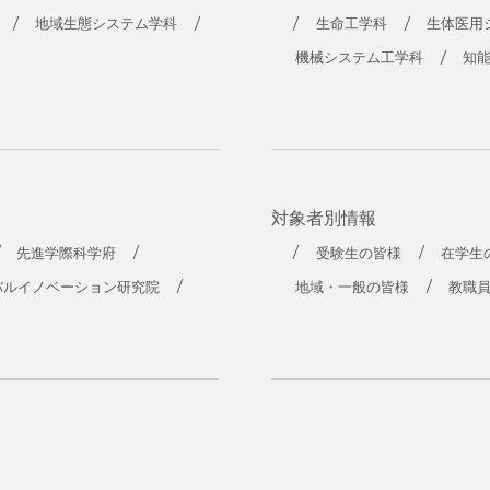
工学部
地域生態システム学科
生命工学科
生体医用
機械システム工学科
知
対象者別情報
先進学際科学府
受験生の皆様
在学生
バルイノベーション研究院
地域・一般の皆様
教職