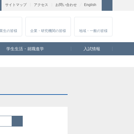
サイトマップ
アクセス
お問い合わせ
English
業生
の皆様
企業・研究
機関の皆様
地域・一般
の皆様
学生生活・就職進学
入試情報
検索