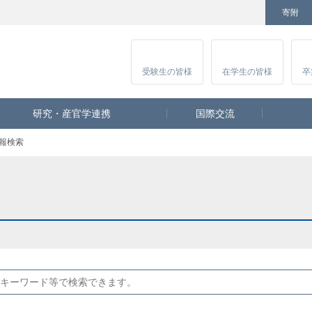
寄附
Facebook
Twitter
YouTube
Instagram
講
受験生
の皆様
在学生
の皆様
卒
研究・産官学連携
国際交流
報検索