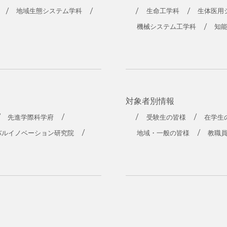
工学部
地域生態システム学科
生命工学科
生体医用
機械システム工学科
知
対象者別情報
先進学際科学府
受験生の皆様
在学生
バルイノベーション研究院
地域・一般の皆様
教職